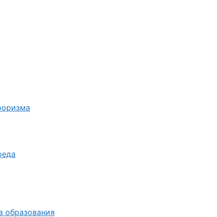
роризма
реда
в образования