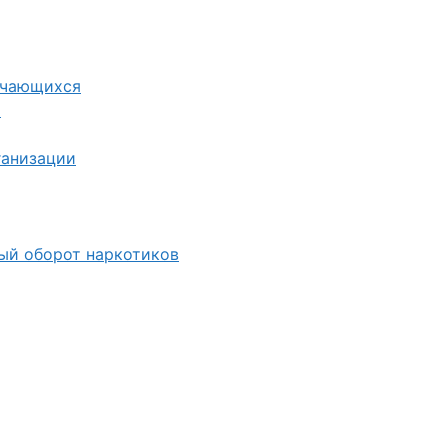
учающихся
я
ганизации
ный оборот наркотиков