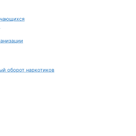
учающихся
я
ганизации
ный оборот наркотиков