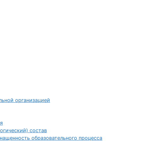
льной организацией
я
огический) состав
снащенность образовательного процесса