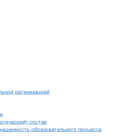
льной организацией
я
огический) состав
снащенность образовательного процесса