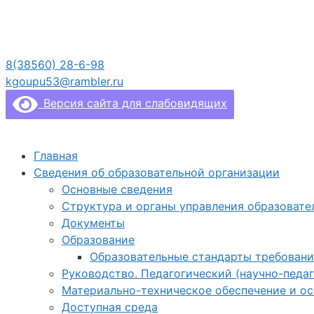
Перейти
к
содержимому
8(38560) 28-6-98
kgoupu53@rambler.ru
Версия сайта для слабовидящих
Главная
Сведения об образовательной организации
Основные сведения
Структура и органы управления образовате
Документы
Образование
Образовательные стандарты требовани
Руководство. Педагогический (научно-педаг
Материально-техническое обеспечение и о
Доступная среда