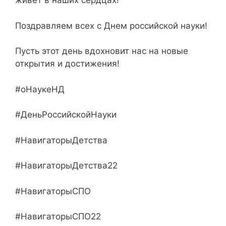
живет в наших сердцах!
Поздравляем всех с Днем российской науки!
Пусть этот день вдохновит нас на новые
открытия и достижения!
#оНаукеНД
#ДеньРоссийскойНауки
#НавигаторыДетства
#НавигаторыДетства22
#НавигаторыСПО
#НавигаторыСПО22