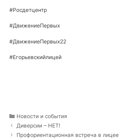
#Росдетцентр
#ДвижениеПервых
#ДвижениеПервых22
#Егорьевскийлицей
Рубрики
Новости и события
Диверсии – НЕТ!
Профориентационная встреча в лицее