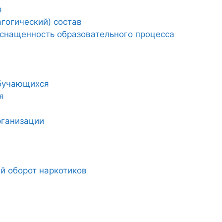
я
гогический) состав
снащенность образовательного процесса
обучающихся
я
рганизации
й оборот наркотиков