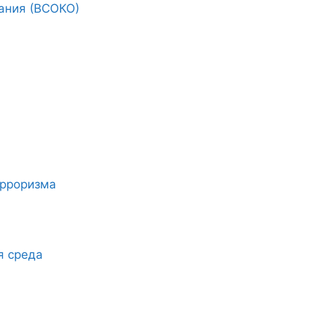
ания (ВСОКО)
ерроризма
я среда