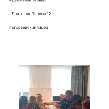
#ДвижениеПервых22
#Егорьевскийлицей