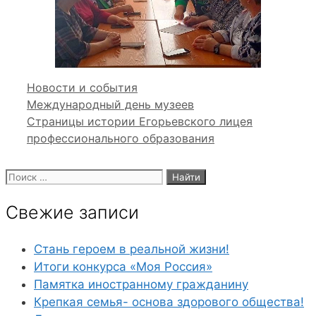
Рубрики
Новости и события
Международный день музеев
Страницы истории Егорьевского лицея
профессионального образования
Поиск:
Свежие записи
Стань героем в реальной жизни!
Итоги конкурса «Моя Россия»
Памятка иностранному гражданину
Крепкая семья- основа здорового общества!