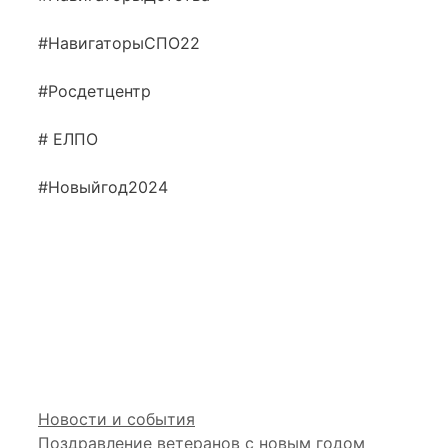
#НавигаторыСПО22
#Росдетцентр
# ЕЛПО
#Новыйгод2024
Рубрики
Новости и события
Поздравление ветеранов с новым годом