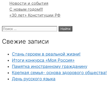
Рубрики
Новости и события
С новым годом!!!
«30 лет» Конституции РФ
Поиск:
Свежие записи
Стань героем в реальной жизни!
Итоги конкурса «Моя Россия»
Памятка иностранному гражданину
Крепкая семья- основа здорового общества!
День русского языка