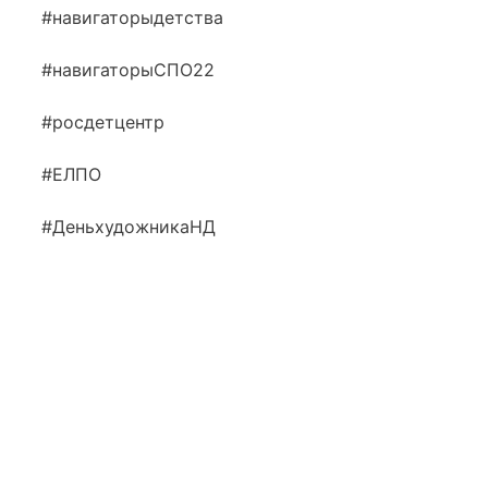
#навигаторыдетства
#навигаторыСПО22
#росдетцентр
#ЕЛПО
#ДеньхудожникаНД