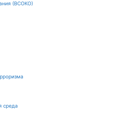
ания (ВСОКО)
ерроризма
я среда