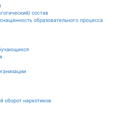
я
гогический) состав
снащенность образовательного процесса
обучающихся
я
рганизации
й оборот наркотиков