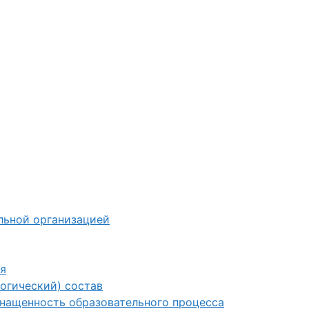
льной организацией
я
огический) состав
снащенность образовательного процесса