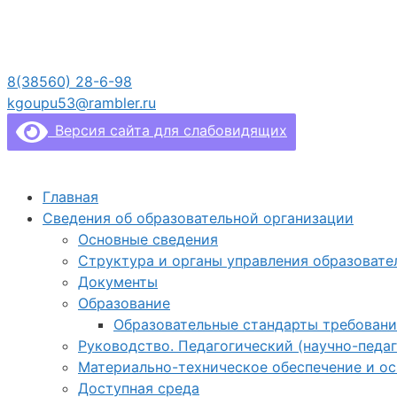
Перейти
к
содержимому
8(38560) 28-6-98
kgoupu53@rambler.ru
Версия сайта для слабовидящих
Главная
Сведения об образовательной организации
Основные сведения
Структура и органы управления образовате
Документы
Образование
Образовательные стандарты требовани
Руководство. Педагогический (научно-педаг
Материально-техническое обеспечение и о
Доступная среда