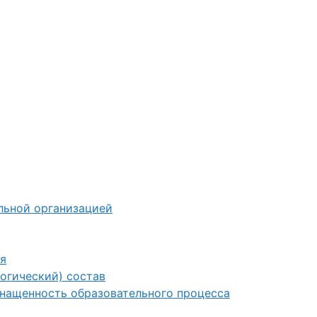
льной организацией
я
огический) состав
снащенность образовательного процесса