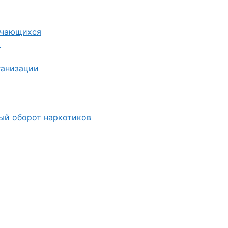
учающихся
я
ганизации
ный оборот наркотиков