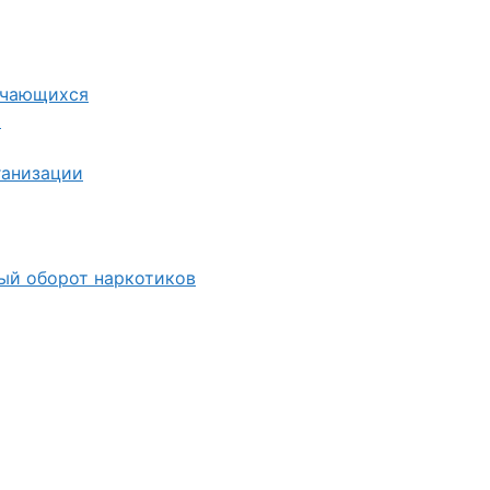
учающихся
я
ганизации
ный оборот наркотиков