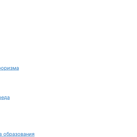
роризма
реда
в образования