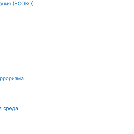
ания (ВСОКО)
ерроризма
я среда