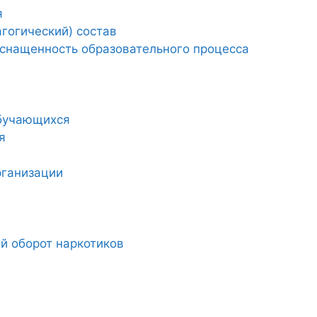
я
гогический) состав
снащенность образовательного процесса
обучающихся
я
рганизации
й оборот наркотиков