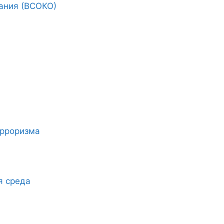
ания (ВСОКО)
ерроризма
я среда