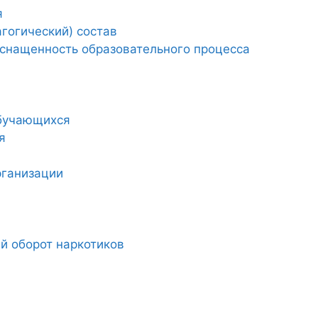
я
гогический) состав
снащенность образовательного процесса
обучающихся
я
рганизации
й оборот наркотиков