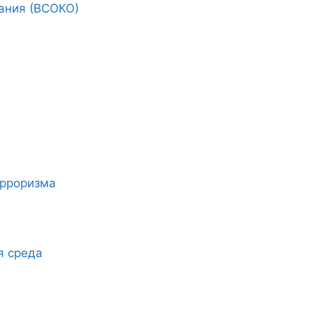
ания (ВСОКО)
ерроризма
я среда