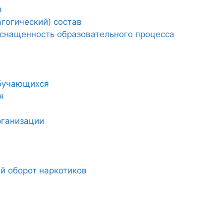
я
гогический) состав
снащенность образовательного процесса
обучающихся
я
рганизации
й оборот наркотиков