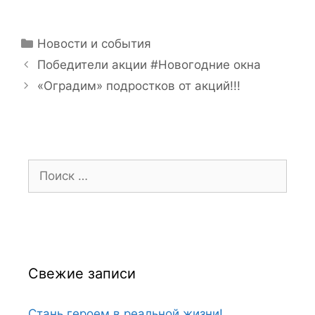
Рубрики
Новости и события
Победители акции #Новогодние окна
«Оградим» подростков от акций!!!
Поиск:
Свежие записи
Стань героем в реальной жизни!