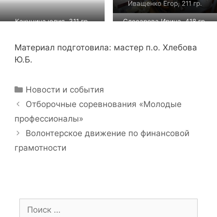
Иващенко Егор, 211 гр.
Какунина юлия, 311 гр.
Слесарева Ирина, 418 гр.
Материал подготовила: мастер п.о. Хлебова
Ю.Б.
Рубрики
Новости и события
Отборочные соревнования «Молодые
профессионалы»
Волонтерское движение по финансовой
грамотности
Поиск: